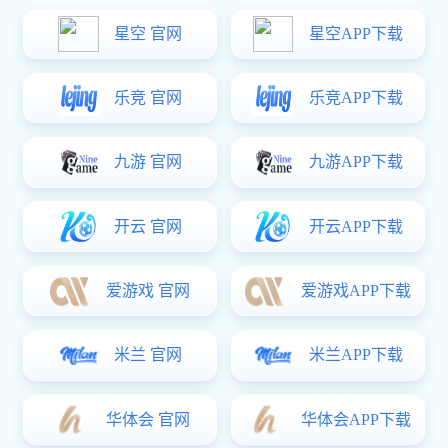
日常巡检发现设备
客户情况营山威力商品
销售:建筑材料(危化品
时，发现一处电气设备
2024-11-19
365完美体育有限
2024-11-18