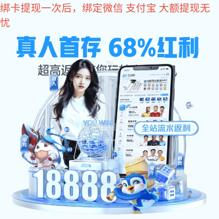
365完美体育
网站365完美体育
365完美体育 资讯
合作模式
关于365完美体育
联系365完美体育