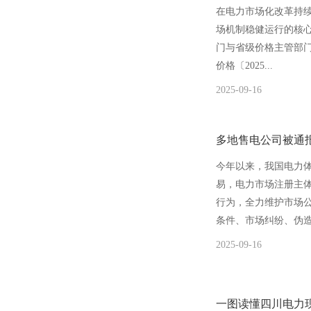
在电力市场化改革持
场机制稳健运行的核心
门与省级价格主管部
价格〔2025...
2025-09-16
多地售电公司被通
今年以来，我国电力
易，电力市场注册主
行为，全力维护市场
条件、市场纠纷、伪造公
2025-09-16
一图读懂四川电力