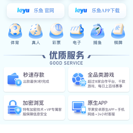
公司简介
365完美体育有限责
级、劳务资质不分等
职业）、2017年四
电）；365完美体育 设
2023-03-21
公司优势
业务范围广：南充嘉
之一。作为南充本土成
理、节能服务、电力
的经验，具备为用户产权
2023-03-21