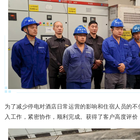
为了减少停电对酒店日常运营的影响和住宿人员的不
入工作，紧密协作，顺利完成。获得了客户
高度评价