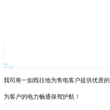
我司将一如既往地为售电客户提供优质的
为客户的电力畅通保驾护航！