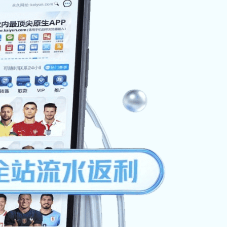
365完美体育 会秉持精益求精的态度，从原材料的
认知不够清晰，故下文会着重强调365完美体育 的
可能造成无可挽回的损失。365完美体育 的实施，