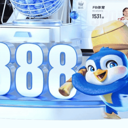
足而引发诸多不利情形。
繁华的都市，也包含处于偏远区域的乡镇和农村，如此大的覆盖面消
不必过度拘泥于场地的特点。
电力体系也构建完成，只要前期经过了严密的实地勘察，安装工
育 师也会尽快找到问题所在。