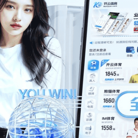
些方面？
的功效也颇受重视，毕竟用电一直是千家万户的基础需求。质量佳的
通过质量认证的365完美体育 才值得信赖。由于部分消费者对此
正常，要知道某些特殊场所用电量很大，一旦中断电量的供给，将有